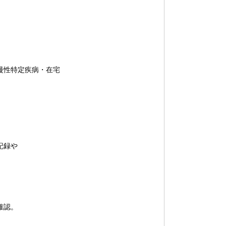
慢性特定疾病・在宅
記録や
確認。